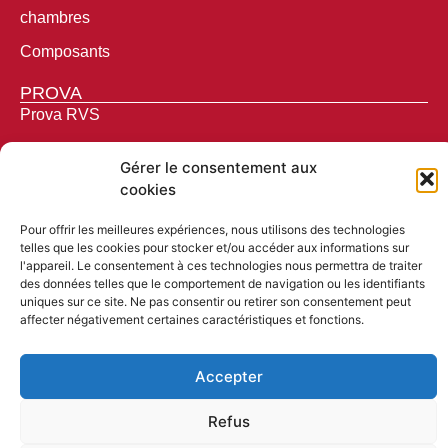
chambres
Composants
PROVA
Prova RVS
Prova Black
Gérer le consentement aux
Prova Antraciet
cookies
Prova Basic Alu
Pour offrir les meilleures expériences, nous utilisons des technologies
telles que les cookies pour stocker et/ou accéder aux informations sur
ARTICLES PUBLICITAIRES
l'appareil. Le consentement à ces technologies nous permettra de traiter
Des crayons
des données telles que le comportement de navigation ou les identifiants
uniques sur ce site. Ne pas consentir ou retirer son consentement peut
Règles pliantes
affecter négativement certaines caractéristiques et fonctions.
Accepter
TERMES ET CONDITIONS
DISCLAIMER
Refus
POLITIQUE DE CONFIDENTIALITÉ
POLITIQUE RELATIVE AUX COOKIES