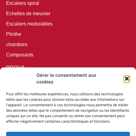
Escaliers spiral
Echelles de meunier
Escaliers modulables
Plinthe
chambres
Composants
PROVA
Prova RVS
Gérer le consentement aux
cookies
Prova Black
Pour offrir les meilleures expériences, nous utilisons des technologies
Prova Antraciet
telles que les cookies pour stocker et/ou accéder aux informations sur
Prova Basic Alu
l'appareil. Le consentement à ces technologies nous permettra de traiter
des données telles que le comportement de navigation ou les identifiants
uniques sur ce site. Ne pas consentir ou retirer son consentement peut
ARTICLES PUBLICITAIRES
affecter négativement certaines caractéristiques et fonctions.
Des crayons
Règles pliantes