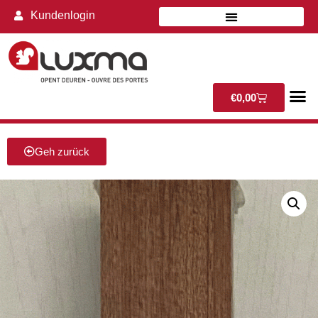
Kundenlogin
€
0,00
Geh zurück